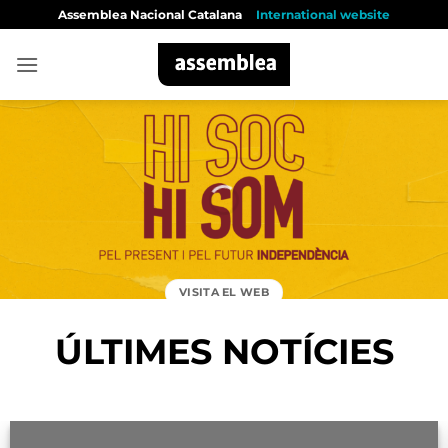
Skip
Assemblea Nacional Catalana
International website
to
content
VISITA EL WEB
ÚLTIMES NOTÍCIES