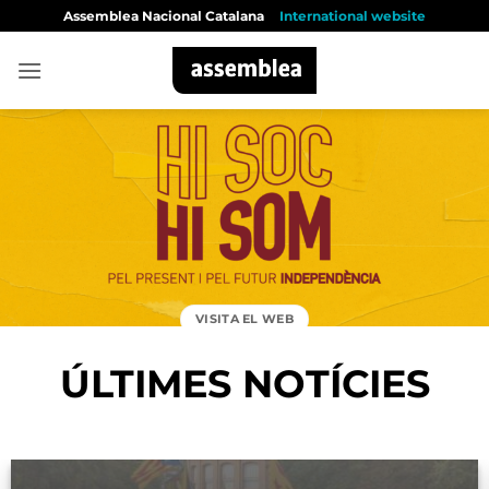
Skip
Assemblea Nacional Catalana
International website
to
content
VISITA EL WEB
ÚLTIMES NOTÍCIES