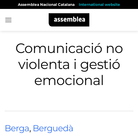
Skip
Assemblea Nacional Catalana
International website
to
content
Comunicació no
violenta i gestió
emocional
Berga
,
Berguedà