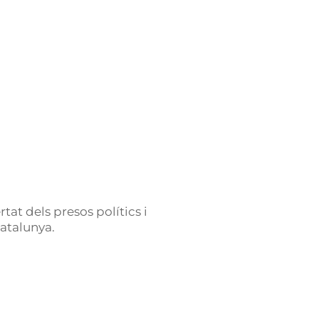
tat dels presos polítics i
Catalunya.