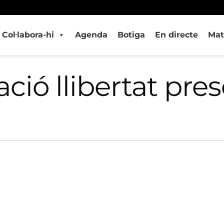
Col·labora-hi
Agenda
Botiga
En directe
Mat
ió llibertat pres