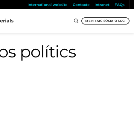
International website
Contacte
Intranet
FAQs
erials
ME'N FAIG SÒCIA O SOCI
os polítics