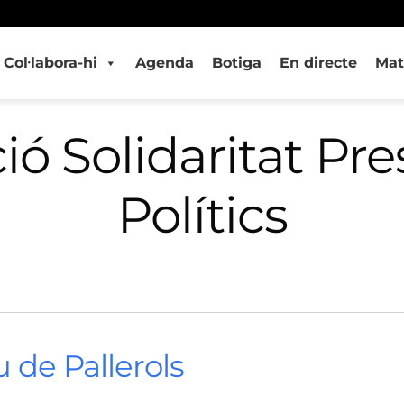
Col·labora-hi
Agenda
Botiga
En directe
Mat
ó Solidaritat Preso
Polítics
u de Pallerols