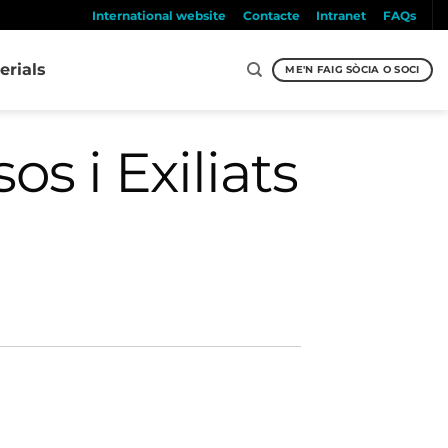
International website
Contacte
Intranet
FAQs
erials
ME'N FAIG SÒCIA O SOCI
s i Exiliats