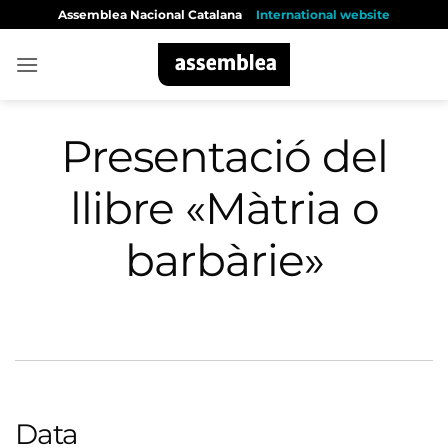
Skip
Assemblea Nacional Catalana
International website
to
content
Presentació del
llibre «Màtria o
barbàrie»
Data