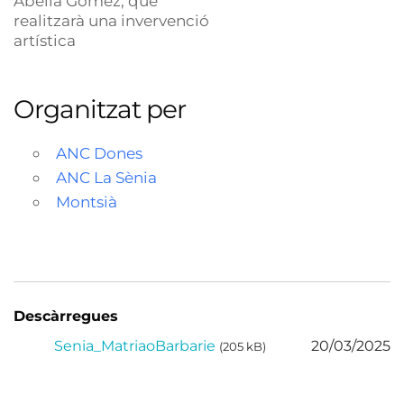
Abella Gómez, que
realitzarà una invervenció
artística
Organitzat per
ANC Dones
ANC La Sènia
Montsià
Descàrregues
Senia_MatriaoBarbarie
20/03/2025
(205 kB)