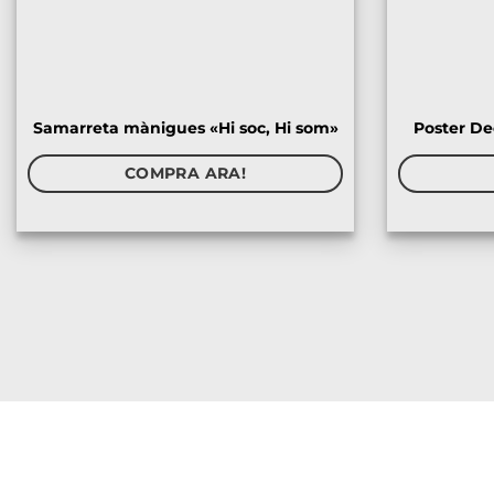
Samarreta mànigues «Hi soc, Hi som»
Poster De
COMPRA ARA!