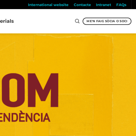
International website
Contacte
Intranet
FAQs
erials
ME'N FAIG SÒCIA O SOCI