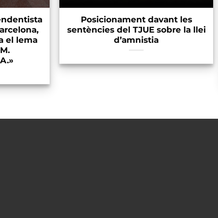
endentista
Posicionament davant les
arcelona,
sentències del TJUE sobre la llei
a el lema
d’amnistia
OM.
A.»