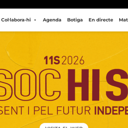
Col·labora-hi
Agenda
Botiga
En directe
Mat