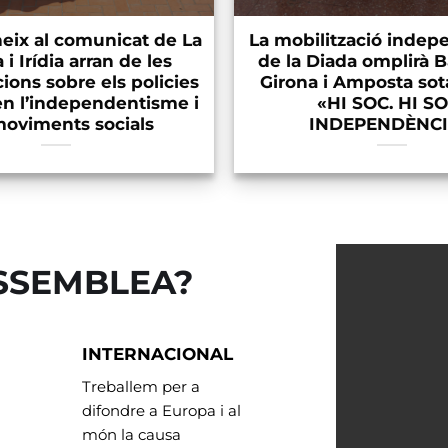
neix al comunicat de La
La mobilització indep
 i Irídia arran de les
de la Diada omplirà B
ions sobre els policies
Girona i Amposta sot
 en l’independentisme i
«HI SOC. HI S
moviments socials
INDEPENDÈNCI
ASSEMBLEA?
INTERNACIONAL
Treballem per a
difondre a Europa i al
món la causa