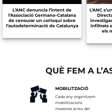
L’ANC denuncia l’intent de
L’ANC s’u
l’Associació Germano-Catalana
Directa
de censurar un col·loqui sobre
investigac
l’autodeterminació de Catalunya
infiltrats
els 
QUÈ FEM A L’
MOBILITZACIÓ
Cada any organitzem
mobilitzacions
massives arreu del