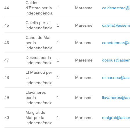
Caldes
44
d'Estrac per la
1
Maresme
caldesestrac@
independència
Calella per la
45
1
Maresme
calella@assem
independència
Canet de Mar
46
per la
1
Maresme
canetdemar@a
independència
Dosrius per la
47
1
Maresme
dosrius@assem
independència
El Masnou per
48
la
1
Maresme
elmasnou@ass
independència
Llavaneres
49
per la
1
Maresme
llavaneres@as
independència
Malgrat de
50
Mar per la
1
Maresme
malgrat@assem
independència