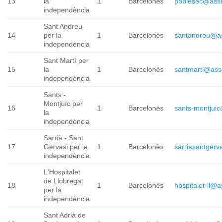
13
la
1
Barcelonès
poblesec@ass
independència
Sant Andreu
14
per la
1
Barcelonès
santandreu@a
independència
Sant Martí per
15
la
1
Barcelonès
santmarti@ass
independència
Sants -
Montjuïc per
16
1
Barcelonès
sants-montjui
la
independència
Sarrià - Sant
17
Gervasi per la
1
Barcelonès
sarriasantger
independència
L'Hospitalet
de Llobregat
18
1
Barcelonès
hospitalet-ll@
per la
independència
Sant Adrià de