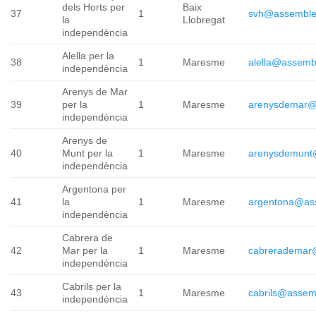
dels Horts per
Baix
37
1
svh@assemble
la
Llobregat
independència
Alella per la
38
1
Maresme
alella@assemb
independència
Arenys de Mar
39
per la
1
Maresme
arenysdemar@
independència
Arenys de
40
Munt per la
1
Maresme
arenysdemunt
independència
Argentona per
41
la
1
Maresme
argentona@as
independència
Cabrera de
42
Mar per la
1
Maresme
cabrerademar
independència
Cabrils per la
43
1
Maresme
cabrils@assem
independència