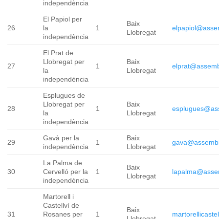
independència
El Papiol per
Baix
26
la
1
elpapiol@asse
Llobregat
independència
El Prat de
Llobregat per
Baix
27
1
elprat@assemb
la
Llobregat
independència
Esplugues de
Llobregat per
Baix
28
1
esplugues@as
la
Llobregat
independència
Gavà per la
Baix
29
1
gava@assembl
independència
Llobregat
La Palma de
Baix
30
Cervelló per la
1
lapalma@asse
Llobregat
independència
Martorell i
Castellví de
Baix
31
Rosanes per
1
martorellicast
Llobregat