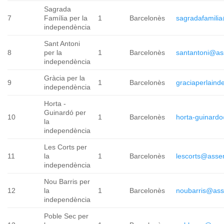
Sagrada
7
Família per la
1
Barcelonès
sagradafamili
independència
Sant Antoni
8
per la
1
Barcelonès
santantoni@as
independència
Gràcia per la
9
1
Barcelonès
graciaperlain
independència
Horta -
Guinardó per
10
1
Barcelonès
horta-guinard
la
independència
Les Corts per
11
la
1
Barcelonès
lescorts@asse
independència
Nou Barris per
12
la
1
Barcelonès
noubarris@ass
independència
Poble Sec per