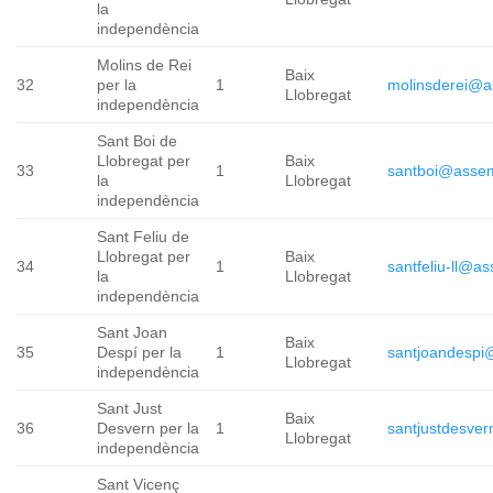
la
independència
Molins de Rei
Baix
32
per la
1
molinsderei@a
Llobregat
independència
Sant Boi de
Llobregat per
Baix
33
1
santboi@assem
la
Llobregat
independència
Sant Feliu de
Llobregat per
Baix
34
1
santfeliu-ll@a
la
Llobregat
independència
Sant Joan
Baix
35
Despí per la
1
santjoandespi
Llobregat
independència
Sant Just
Baix
36
Desvern per la
1
santjustdesve
Llobregat
independència
Sant Vicenç