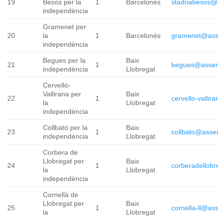
19
Besòs per la
1
Barcelonès
stadriabesos@
independència
Gramenet per
20
la
1
Barcelonès
gramenet@ass
independència
Begues per la
Baix
21
1
begues@assem
independència
Llobregat
Cervelló-
Vallirana per
Baix
22
1
cervello-valli
la
Llobregat
independència
Collbató per la
Baix
23
1
collbato@asse
independència
Llobregat
Corbera de
Llobregat per
Baix
24
1
corberadellob
la
Llobregat
independència
Cornellà de
Llobregat per
Baix
25
1
cornella-ll@as
la
Llobregat