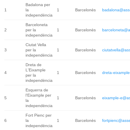
Badalona per
1
la
1
Barcelonès
badalona@ass
independència
Barceloneta
2
per la
1
Barcelonès
barceloneta@a
independència
Ciutat Vella
3
per la
1
Barcelonès
ciutatvella@as
independència
Dreta de
L'Eixample
4
1
Barcelonès
dreta-eixampl
per la
independència
Esquerra de
l'Eixample per
5
1
Barcelonès
eixample-e@as
la
independència
Fort Pienc per
6
la
1
Barcelonès
fortpienc@ass
independència