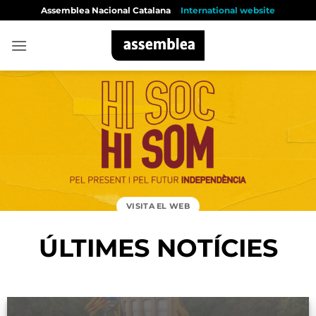
Skip
Assemblea Nacional Catalana
International website
to
content
VISITA EL WEB
ÚLTIMES NOTÍCIES