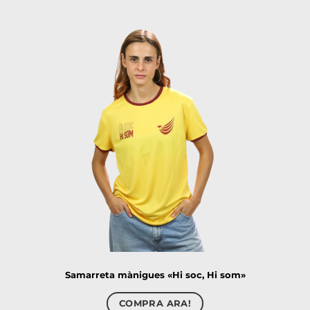
Samarreta mànigues «Hi soc, Hi som»
COMPRA ARA!