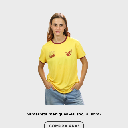
Samarreta mànigues «Hi soc, Hi som»
COMPRA ARA!