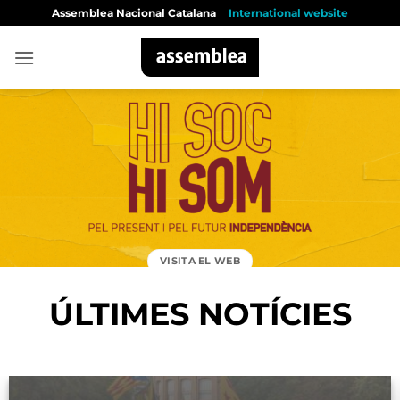
Skip
Assemblea Nacional Catalana
International website
to
content
VISITA EL WEB
ÚLTIMES NOTÍCIES