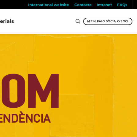
International website
Contacte
Intranet
FAQs
erials
ME'N FAIG SÒCIA O SOCI