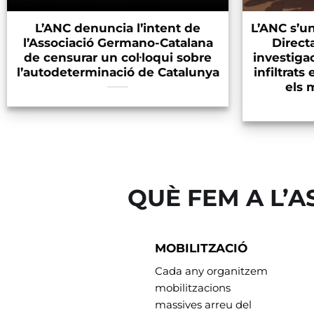
L’ANC denuncia l’intent de
L’ANC s’u
l’Associació Germano-Catalana
Directa
de censurar un col·loqui sobre
investigac
l’autodeterminació de Catalunya
infiltrats
els 
QUÈ FEM A L’
MOBILITZACIÓ
Cada any organitzem
mobilitzacions
massives arreu del