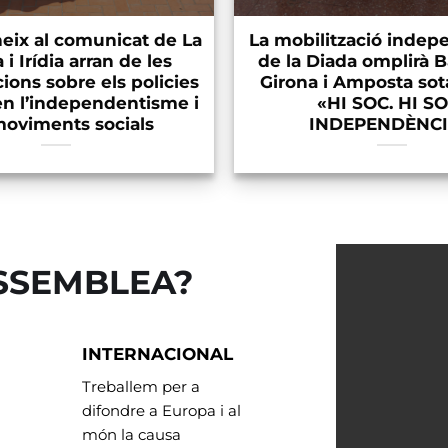
neix al comunicat de La
La mobilització indep
 i Irídia arran de les
de la Diada omplirà B
ions sobre els policies
Girona i Amposta sot
 en l’independentisme i
«HI SOC. HI S
moviments socials
INDEPENDÈNCI
ASSEMBLEA?
INTERNACIONAL
Treballem per a
difondre a Europa i al
món la causa