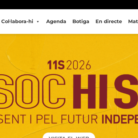
Col·labora-hi
Agenda
Botiga
En directe
Mat