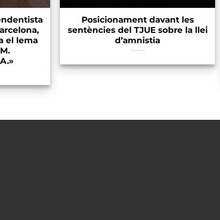
endentista
Posicionament davant les
arcelona,
sentències del TJUE sobre la llei
a el lema
d’amnistia
OM.
A.»