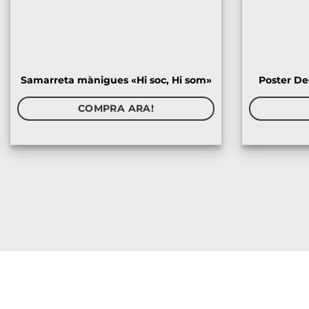
Samarreta mànigues «Hi soc, Hi som»
Poster De
COMPRA ARA!