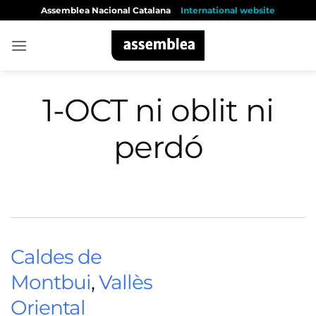
Skip
Assemblea Nacional Catalana
International website
to
content
1-OCT ni oblit ni
perdó
Caldes de
Montbui
,
Vallès
Oriental