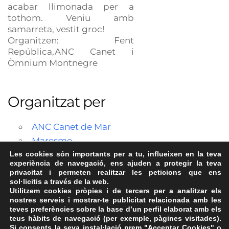
acabar llimonada per a
tothom. Veniu amb
samarreta, vestit groc!
Organitzen: Fent
República,ANC Canet i
Òmnium Montnegre
Organitzat per
ANC Canet de Mar
Maresme
Les cookies són importants per a tu, influeixen en la teva
experiència de navegació, ens ajuden a protegir la teva
privacitat i permeten realitzar les peticions que ens
sol·licitis a través de la web.
Utilitzem cookies pròpies i de tercers per a analitzar els
nostres serveis i mostrar-te publicitat relacionada amb les
teves preferències sobre la base d’un perfil elaborat amb els
teus hàbits de navegació (per exemple, pàgines visitades).
Si consents la seva instal·lació prem "Acceptar Cookies" o