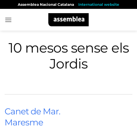
Skip
Assemblea Nacional Catalana
International website
to
content
10 mesos sense els
Jordis
Canet de Mar.
Maresme