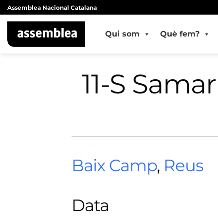
Skip
Assemblea Nacional Catalana
to
content
Qui som
Què fem?
11-S Samar
Baix Camp
,
Reus
Data