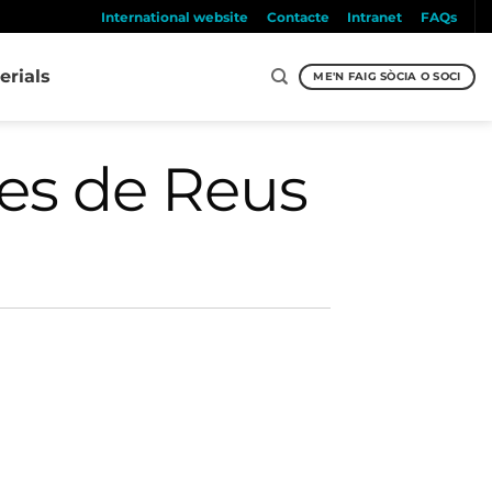
International website
Contacte
Intranet
FAQs
erials
ME'N FAIG SÒCIA O SOCI
des de Reus