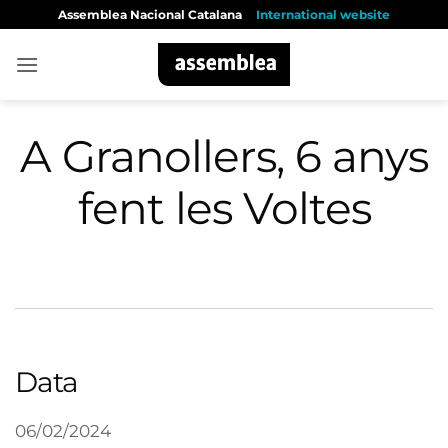
Skip
Assemblea Nacional Catalana
International website
to
content
A Granollers, 6 anys
fent les Voltes
Data
06/02/2024