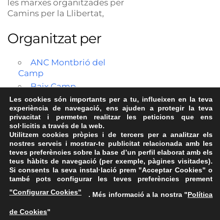
les marxes organitzades per
Camins per la Llibertat,
Organitzat per
ANC Montbrió del
Camp
Baix Camp
Les cookies són importants per a tu, influeixen en la teva
experiència de navegació, ens ajuden a protegir la teva
privacitat i permeten realitzar les peticions que ens
sol·licitis a través de la web.
Utilitzem cookies pròpies i de tercers per a analitzar els
nostres serveis i mostrar-te publicitat relacionada amb les
teves preferències sobre la base d’un perfil elaborat amb els
teus hàbits de navegació (per exemple, pàgines visitades).
Si consents la seva instal·lació prem "Acceptar Cookies" o
també pots configurar les teves preferències prement
Avís Legal
·
Política de Privacitat
·
Política de Cookies
·
"Configurar Cookies"
. Més informació a la nostra "
Política
FAQs
de Cookies
"
ASSEMBLEA NACIONAL CATALANA