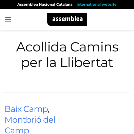
Skip
Assemblea Nacional Catalana
International website
to
content
Acollida Camins
per la Llibertat
Baix Camp
,
Montbrió del
Camp