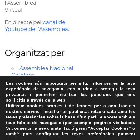
l’Assemblea
Virtual
En directe pel
canal de
Youtube de l’Assemblea.
Organitzat per
Assemblea Nacional
Catalana
Les cookies són importants per a tu, influeixen en la teva
experiència de navegació, ens ajuden a protegir la teva
privacitat i permeten realitzar les peticions que ens
sol·licitis a través de la web.
Utilitzem cookies pròpies i de tercers per a analitzar els
nostres serveis i mostrar-te publicitat relacionada amb les
teves preferències sobre la base d’un perfil elaborat amb els
teus hàbits de navegació (per exemple, pàgines visitades).
Si consents la seva instal·lació prem "Acceptar Cookies" o
també pots configurar les teves preferències prement
Avís Legal
·
Política de Privacitat
·
Política de Cookies
·