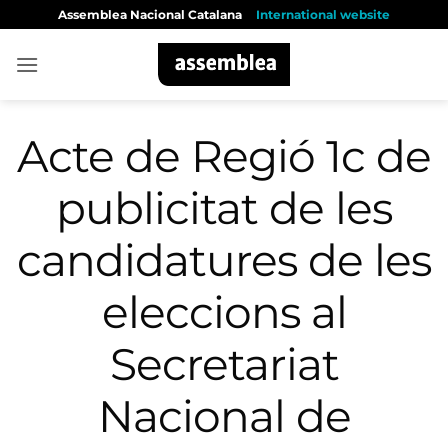
Skip
Assemblea Nacional Catalana
International website
to
content
Acte de Regió 1c de
publicitat de les
candidatures de les
eleccions al
Secretariat
Nacional de