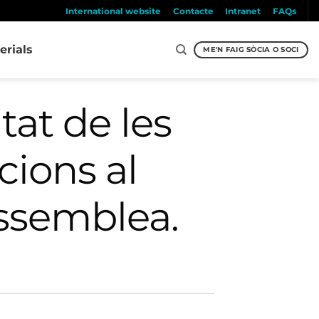
International website
Contacte
Intranet
FAQs
erials
ME'N FAIG SÒCIA O SOCI
tat de les
cions al
Assemblea.