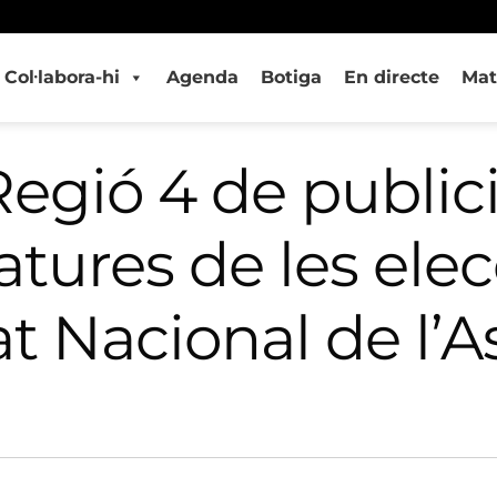
Col·labora-hi
Agenda
Botiga
En directe
Mat
egió 4 de publici
tures de les elec
at Nacional de l’