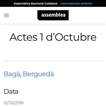
Skip
Assemblea Nacional Catalana
International website
to
content
Actes 1 d’Octubre
Bagà
,
Berguedà
Data
01/10/2019