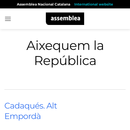
Skip
Assemblea Nacional Catalana
International website
to
content
Aixequem la
República
Cadaqués. Alt
Empordà