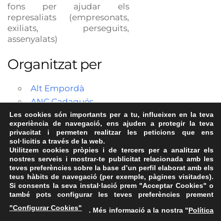
fons per ajudar els
represaliats (empresonats,
exiliats, perseguits,
assenyalats)
Organitzat per
Alt Empordà
ANC Cadaqués
Les cookies són importants per a tu, influeixen en la teva
experiència de navegació, ens ajuden a protegir la teva
privacitat i permeten realitzar les peticions que ens
sol·licitis a través de la web.
Utilitzem cookies pròpies i de tercers per a analitzar els
nostres serveis i mostrar-te publicitat relacionada amb les
teves preferències sobre la base d’un perfil elaborat amb els
teus hàbits de navegació (per exemple, pàgines visitades).
Si consents la seva instal·lació prem "Acceptar Cookies" o
també pots configurar les teves preferències prement
Avís Legal
·
Política de Privacitat
·
Política de Cookies
·
"Configurar Cookies"
. Més informació a la nostra "
Política
FAQs