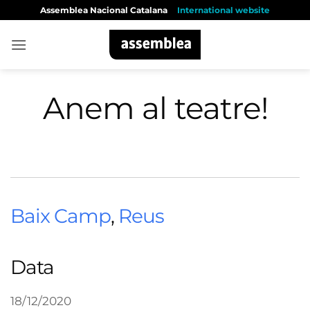
Skip
Assemblea Nacional Catalana
International website
to
content
Anem al teatre!
Baix Camp
,
Reus
Data
18/12/2020