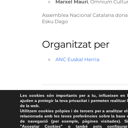
Marxel Mauri
, Òmnium Cultur
Assemblea Nacional Catalana dona s
Esku Dago
Organitzat per
ANC Euskal Herria
Les cookies són importants per a tu, influeixen en 
ajuden a protegir la teva privacitat i permeten realitzar 
de la web.
Utilitzem cookies pròpies i de tercers per a analitzar el
relacionada amb les teves preferències sobre la base d
de navegació (per exemple, pàgines visitades). Si
"Acceptar Cookies" o també pots configurar