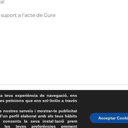
al
uport a l’acte de Gure
la teva experiència de navegació, ens
les peticions que ens sol·licitis a través
s nostres serveis i mostrar-te publicitat
’un perfil elaborat amb els teus hàbits
Avís Legal
·
Política de Privacitat
·
Política de Cookies
·
FAQs
Acceptar Cook
 consents la seva instal·lació prem
ASSEMBLEA NACIONAL CATALANA
 les teves preferències prement