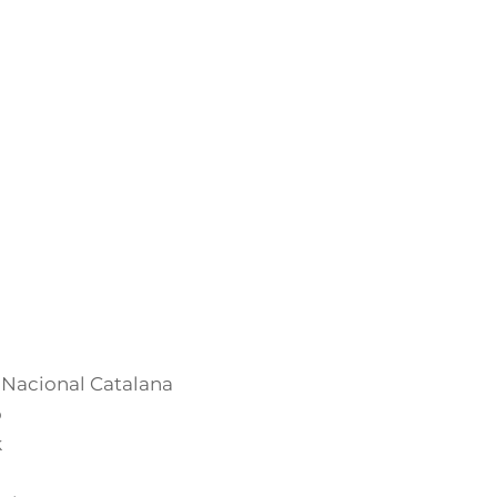
 Nacional Catalana
o
k