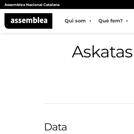
Skip
Assemblea Nacional Catalana
to
content
Qui som
Què fem?
Askatas
Data