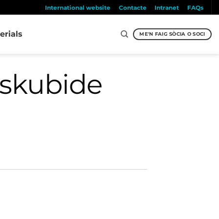
International website
Contacte
Intranet
FAQs
erials
ME'N FAIG SÒCIA O SOCI
eskubide