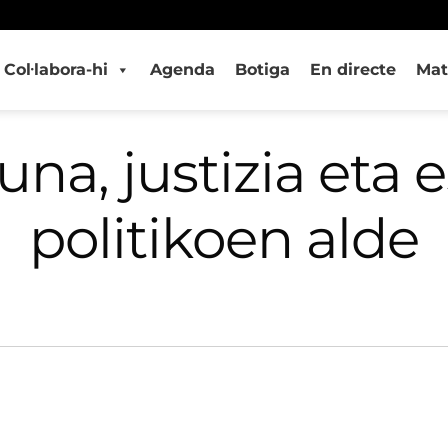
Col·labora-hi
Agenda
Botiga
En directe
Mat
una, justizia eta 
politikoen alde