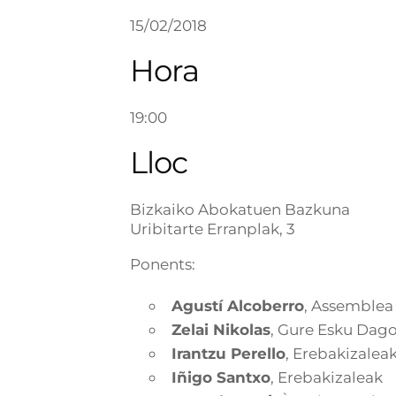
15/02/2018
Hora
19:00
Lloc
Bizkaiko Abokatuen Bazkuna
Uribitarte Erranplak, 3
Ponents:
Agustí Alcoberro
, Assemblea
Zelai Nikolas
, Gure Esku Dag
Irantzu Perello
, Erebakizalea
Iñigo Santxo
, Erebakizaleak