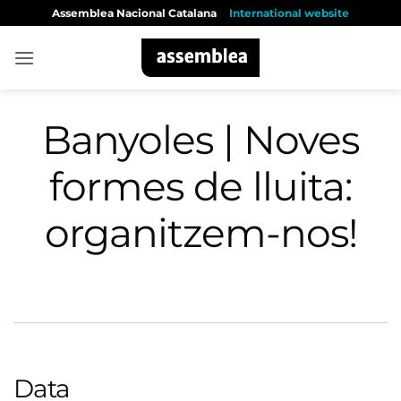
Skip
Assemblea Nacional Catalana
International website
to
content
Banyoles | Noves
formes de lluita:
organitzem-nos!
Data