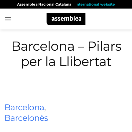
Skip
Assemblea Nacional Catalana
International website
to
content
Barcelona – Pilars
per la Llibertat
Barcelona
,
Barcelonès