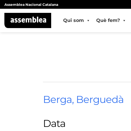
Skip
Assemblea Nacional Catalana
to
content
Qui som
Què fem?
Berga, Berguedà
Data