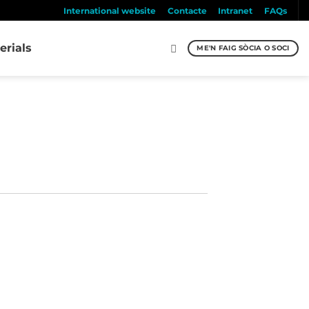
International website
Contacte
Intranet
FAQs
erials
ME'N FAIG SÒCIA O SOCI