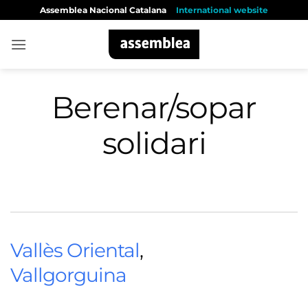
Skip
Assemblea Nacional Catalana
International website
to
content
Berenar/sopar
solidari
Vallès Oriental
,
Vallgorguina