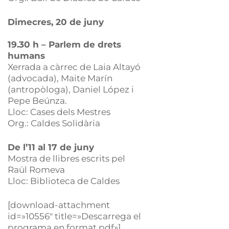
Dimecres, 20 de juny
19.30 h – Parlem de drets
humans
Xerrada a càrrec de Laia Altayó
(advocada), Maite Marín
(antropòloga), Daniel López i
Pepe Beúnza.
Lloc: Cases dels Mestres
Org.: Caldes Solidària
De l’11 al 17 de juny
Mostra de llibres escrits pel
Raül Romeva
Lloc: Biblioteca de Caldes
[download-attachment
id=»10556″ title=»Descarrega el
programa en format pdf»]