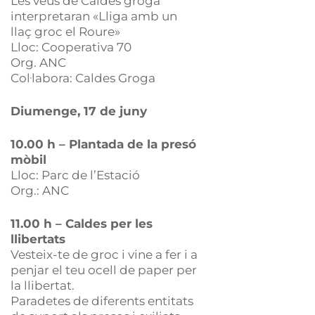
Les veus de Caldes groga
interpretaran «Lliga amb un
llaç groc el Roure»
Lloc: Cooperativa 70
Org. ANC
Col·labora: Caldes Groga
Diumenge, 17 de juny
10.00 h – Plantada de la presó
mòbil
Lloc: Parc de l’Estació
Org.: ANC
11.00 h – Caldes per les
llibertats
Vesteix-te de groc i vine a fer i a
penjar el teu ocell de paper per
la llibertat.
Paradetes de diferents entitats