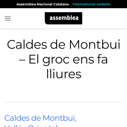
Skip
Assemblea Nacional Catalana
International website
to
content
Caldes de Montbui
– El groc ens fa
lliures
Caldes de Montbui,