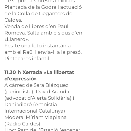
de suport als presos i exiliats.
Plantada de la Godra i actuació
de la Colla de Geganters de
Caldes.
Venda de llibres d’en Raül
Romeva. Salta amb els ous d’en
«Llanero».
Fes-te una foto instantània
amb el Raül i envia-li a la presó.
Pintacares infantil.
11.30 h Xerrada «La llibertat
d’expressió»
A càrrec de Sara Blázquez
(periodista), David Aranda
(advocat d’Alerta Solidària) i
Dani Vilaró (Amnistia
Internacional Catalunya)
Modera: Míriam Viaplana
(Ràdio Caldes)
Lloc: Parc de l’Estació (escenari