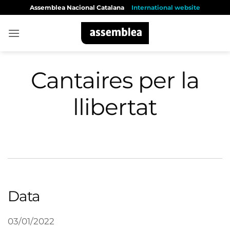
Skip
Assemblea Nacional Catalana
International website
to
content
Cantaires per la
llibertat
Data
03/01/2022