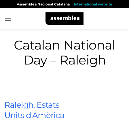
Skip
Assemblea Nacional Catalana
International website
to
content
Catalan National
Day – Raleigh
Raleigh. Estats
Units d'Amèrica