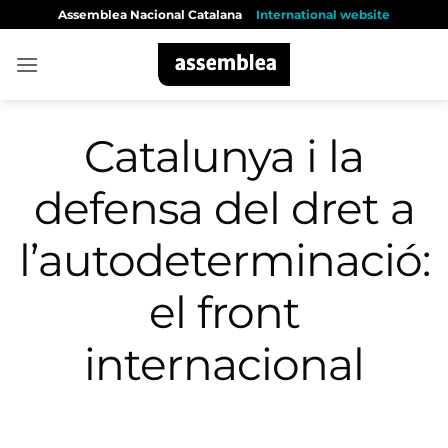
Skip
Assemblea Nacional Catalana
International website
to
content
Catalunya i la
defensa del dret a
l’autodeterminació:
el front
internacional