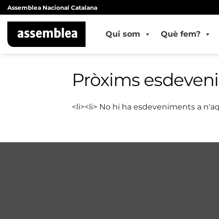
Skip
Assemblea Nacional Catalana
to
content
Qui som
Què fem?
Pròxims esdeven
<li><li> No hi ha esdeveniments a n'aq