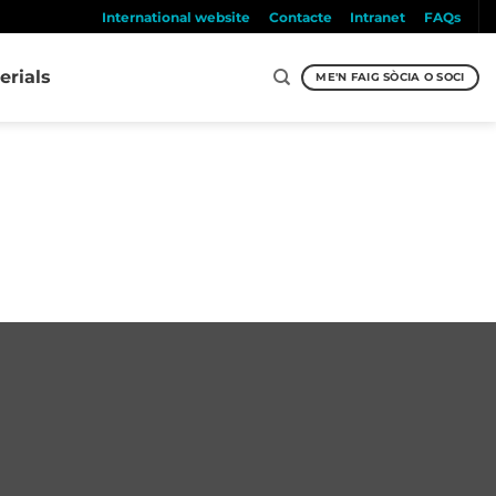
International website
Contacte
Intranet
FAQs
erials
ME'N FAIG SÒCIA O SOCI