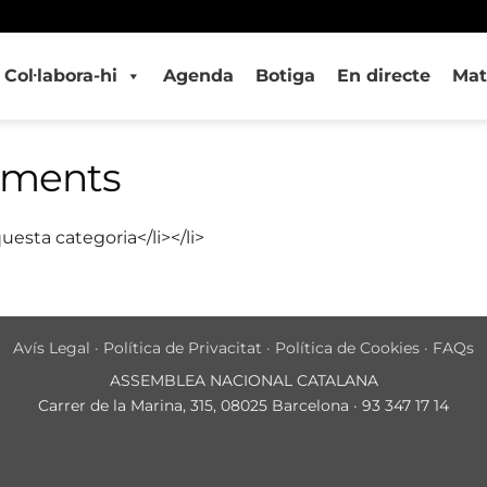
Col·labora-hi
Agenda
Botiga
En directe
Mat
iments
uesta categoria</li></li>
Avís Legal
·
Política de Privacitat
·
Política de Cookies
·
FAQs
ASSEMBLEA NACIONAL CATALANA
Carrer de la Marina, 315, 08025 Barcelona · 93 347 17 14