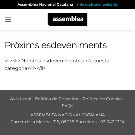
Skip
Assemblea Nacional Catalana
International website
to
content
Pròxims esdeveniments
<li><li> No hi ha esdeveniments a n'aquesta
categoria</li></li>
Avís Legal
·
Política de Privacitat
·
Política de Cookies
·
FAQs
ASSEMBLEA NACIONAL CATALANA
Carrer de la Marina, 315, 08025 Barcelona · 93 347 17 14