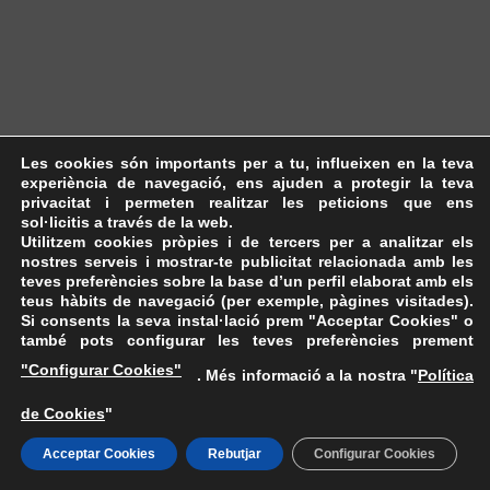
Les cookies són importants per a tu, influeixen en la teva
experiència de navegació, ens ajuden a protegir la teva
privacitat i permeten realitzar les peticions que ens
sol·licitis a través de la web.
Utilitzem cookies pròpies i de tercers per a analitzar els
nostres serveis i mostrar-te publicitat relacionada amb les
teves preferències sobre la base d’un perfil elaborat amb els
teus hàbits de navegació (per exemple, pàgines visitades).
Si consents la seva instal·lació prem "Acceptar Cookies" o
també pots configurar les teves preferències prement
"Configurar Cookies"
. Més informació a la nostra "
Política
de Cookies
"
Acceptar Cookies
Rebutjar
Configurar Cookies