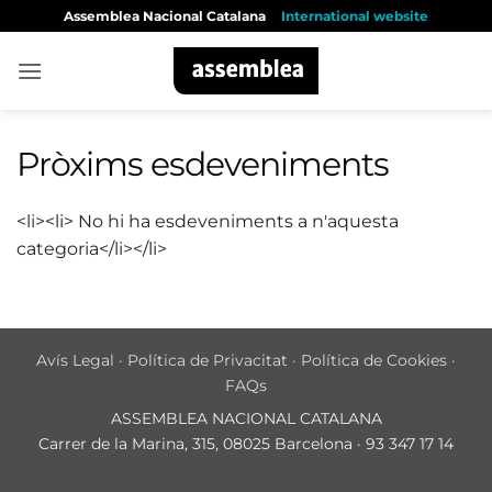
Skip
Assemblea Nacional Catalana
International website
to
content
Pròxims esdeveniments
<li><li> No hi ha esdeveniments a n'aquesta
categoria</li></li>
Avís Legal
·
Política de Privacitat
·
Política de Cookies
·
FAQs
ASSEMBLEA NACIONAL CATALANA
Carrer de la Marina, 315, 08025 Barcelona · 93 347 17 14