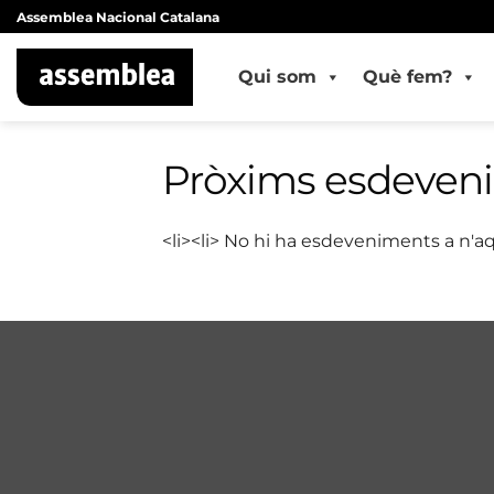
Skip
Assemblea Nacional Catalana
to
content
Qui som
Què fem?
Pròxims esdeven
<li><li> No hi ha esdeveniments a n'aq