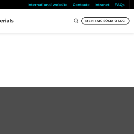
International website
Contacte
Intranet
FAQs
erials
ME'N FAIG SÒCIA O SOCI