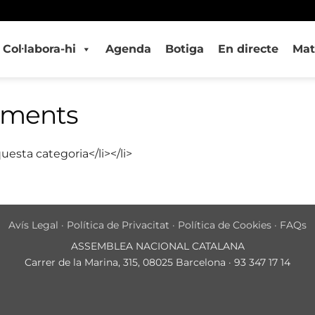
Col·labora-hi
Agenda
Botiga
En directe
Mat
iments
uesta categoria</li></li>
Avís Legal
·
Política de Privacitat
·
Política de Cookies
·
FAQs
ASSEMBLEA NACIONAL CATALANA
Carrer de la Marina, 315, 08025 Barcelona · 93 347 17 14