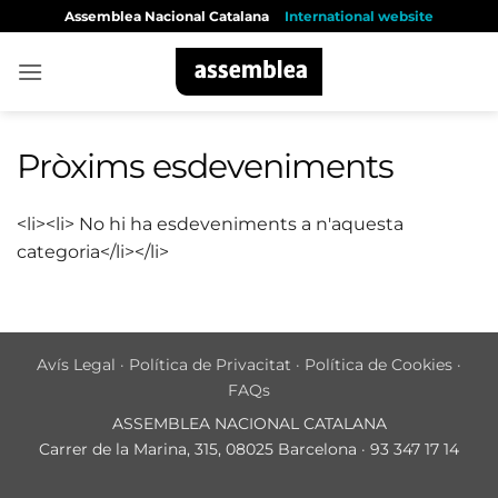
Skip
Assemblea Nacional Catalana
International website
to
content
Pròxims esdeveniments
<li><li> No hi ha esdeveniments a n'aquesta
categoria</li></li>
Avís Legal
·
Política de Privacitat
·
Política de Cookies
·
FAQs
ASSEMBLEA NACIONAL CATALANA
Carrer de la Marina, 315, 08025 Barcelona · 93 347 17 14