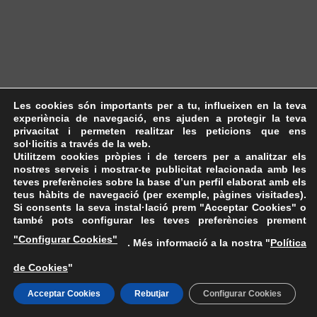
Les cookies són importants per a tu, influeixen en la teva
experiència de navegació, ens ajuden a protegir la teva
privacitat i permeten realitzar les peticions que ens
sol·licitis a través de la web.
Utilitzem cookies pròpies i de tercers per a analitzar els
nostres serveis i mostrar-te publicitat relacionada amb les
teves preferències sobre la base d’un perfil elaborat amb els
teus hàbits de navegació (per exemple, pàgines visitades).
Si consents la seva instal·lació prem "Acceptar Cookies" o
també pots configurar les teves preferències prement
"Configurar Cookies"
. Més informació a la nostra "
Política
de Cookies
"
Acceptar Cookies
Rebutjar
Configurar Cookies