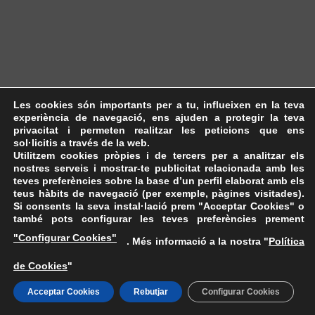
Les cookies són importants per a tu, influeixen en la teva
experiència de navegació, ens ajuden a protegir la teva
privacitat i permeten realitzar les peticions que ens
sol·licitis a través de la web.
Utilitzem cookies pròpies i de tercers per a analitzar els
nostres serveis i mostrar-te publicitat relacionada amb les
teves preferències sobre la base d’un perfil elaborat amb els
teus hàbits de navegació (per exemple, pàgines visitades).
Si consents la seva instal·lació prem "Acceptar Cookies" o
també pots configurar les teves preferències prement
"Configurar Cookies"
. Més informació a la nostra "
Política
de Cookies
"
Acceptar Cookies
Rebutjar
Configurar Cookies