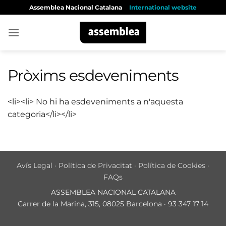
Skip
Assemblea Nacional Catalana
International website
to
content
Pròxims esdeveniments
<li><li> No hi ha esdeveniments a n'aquesta
categoria</li></li>
Avís Legal
·
Política de Privacitat
·
Política de Cookies
·
FAQs
ASSEMBLEA NACIONAL CATALANA
Carrer de la Marina, 315, 08025 Barcelona · 93 347 17 14