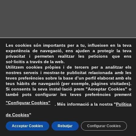
Les cookies són importants per a tu, influeixen en la teva
experiència de navegació, ens ajuden a protegir la teva
privacitat i permeten realitzar les peticions que ens
sol·licitis a través de la web.
Utilitzem cookies pròpies i de tercers per a analitzar els
nostres serveis i mostrar-te publicitat relacionada amb les
teves preferències sobre la base d’un perfil elaborat amb els
teus hàbits de navegació (per exemple, pàgines visitades).
Si consents la seva instal·lació prem "Acceptar Cookies" o
també pots configurar les teves preferències prement
"Configurar Cookies"
. Més informació a la nostra "
Política
de Cookies
"
Acceptar Cookies
Rebutjar
Configurar Cookies