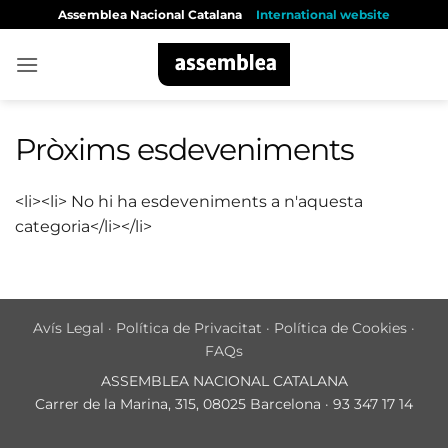
Skip
Assemblea Nacional Catalana
International website
to
content
Pròxims esdeveniments
<li><li> No hi ha esdeveniments a n'aquesta
categoria</li></li>
Avís Legal
·
Política de Privacitat
·
Política de Cookies
·
FAQs
ASSEMBLEA NACIONAL CATALANA
Carrer de la Marina, 315, 08025 Barcelona · 93 347 17 14