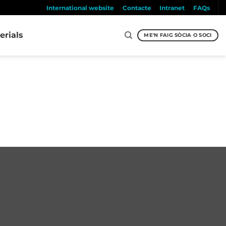
International website
Contacte
Intranet
FAQs
erials
ME'N FAIG SÒCIA O SOCI