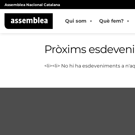
Skip
Assemblea Nacional Catalana
to
content
Qui som
Què fem?
Pròxims esdeven
<li><li> No hi ha esdeveniments a n'aq