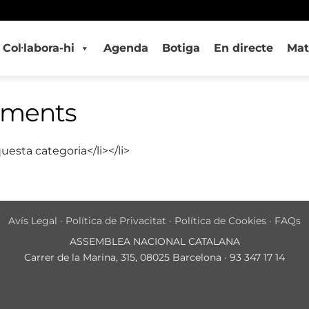
Col·labora-hi
Agenda
Botiga
En directe
Mat
iments
uesta categoria</li></li>
Avís Legal
·
Política de Privacitat
·
Política de Cookies
·
FAQs
ASSEMBLEA NACIONAL CATALANA
Carrer de la Marina, 315, 08025 Barcelona · 93 347 17 14