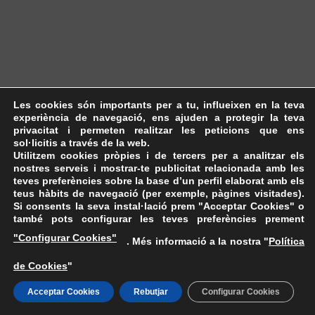
Les cookies són importants per a tu, influeixen en la teva
experiència de navegació, ens ajuden a protegir la teva
privacitat i permeten realitzar les peticions que ens
sol·licitis a través de la web.
Utilitzem cookies pròpies i de tercers per a analitzar els
nostres serveis i mostrar-te publicitat relacionada amb les
teves preferències sobre la base d’un perfil elaborat amb els
teus hàbits de navegació (per exemple, pàgines visitades).
Si consents la seva instal·lació prem "Acceptar Cookies" o
també pots configurar les teves preferències prement
"Configurar Cookies"
. Més informació a la nostra "
Política
de Cookies
"
Acceptar Cookies
Rebutjar
Configurar Cookies