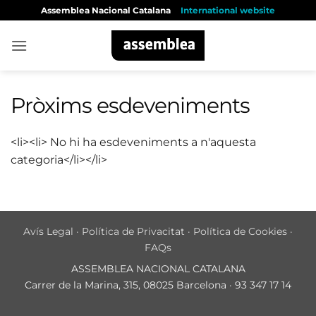
Skip
Assemblea Nacional Catalana
International website
to
content
Pròxims esdeveniments
<li><li> No hi ha esdeveniments a n'aquesta
categoria</li></li>
Avís Legal
·
Política de Privacitat
·
Política de Cookies
·
FAQs
ASSEMBLEA NACIONAL CATALANA
Carrer de la Marina, 315, 08025 Barcelona · 93 347 17 14