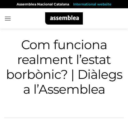
Skip
Assemblea Nacional Catalana
International website
to
content
Com funciona
realment l’estat
borbònic? | Diàlegs
a l’Assemblea