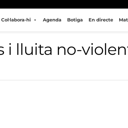
Col·labora-hi
Agenda
Botiga
En directe
Mat
 lluita no-violent