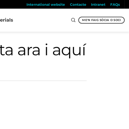
International website
Contacte
Intranet
FAQs
erials
ME'N FAIG SÒCIA O SOCI
a ara i aquí