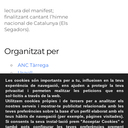
lectura del manifest;
finalitzant cantant l’himne
nacional de Catalunya (Els
Segadors).
Organitzat per
ANC Tàrrega
Urgell
Les cookies són importants per a tu, influeixen en la teva
experiència de navegació, ens ajuden a protegir la teva
privacitat i permeten realitzar les peticions que ens
sol·licitis a través de la web.
Utilitzem cookies pròpies i de tercers per a analitzar els
nostres serveis i mostrar-te publicitat relacionada amb les
teves preferències sobre la base d’un perfil elaborat amb els
teus hàbits de navegació (per exemple, pàgines visitades).
Si consents la seva instal·lació prem "Acceptar Cookies" o
també pots configurar les teves preferències prement