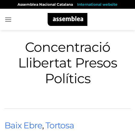
Skip
Assemblea Nacional Catalana
International website
to
content
Concentració
Llibertat Presos
Polítics
Baix Ebre
,
Tortosa