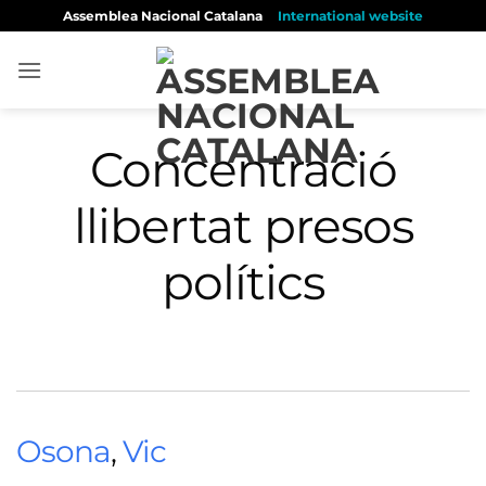
Skip
Assemblea Nacional Catalana
International website
to
content
Concentració
llibertat presos
polítics
Osona
,
Vic