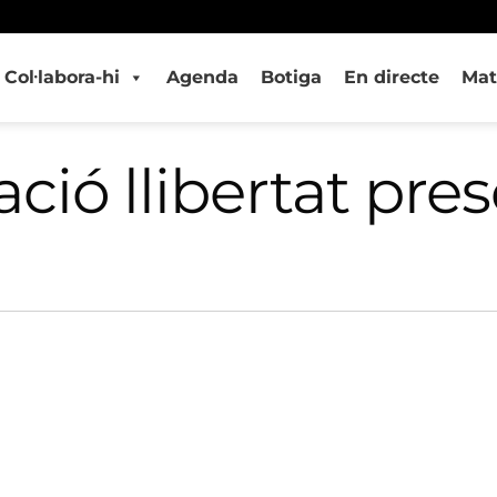
Col·labora-hi
Agenda
Botiga
En directe
Mat
ió llibertat pres