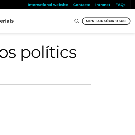
International website
Contacte
Intranet
FAQs
erials
ME'N FAIG SÒCIA O SOCI
os polítics