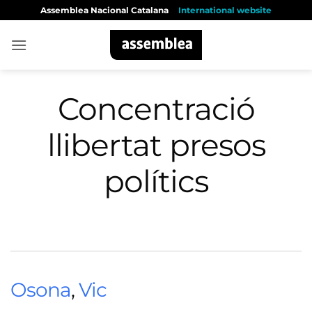
Skip
Assemblea Nacional Catalana
International website
to
content
Concentració
llibertat presos
polítics
Osona
,
Vic