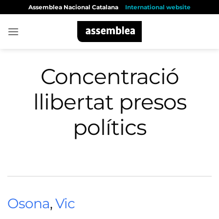
Skip
Assemblea Nacional Catalana
International website
to
content
Concentració
llibertat presos
polítics
Osona
,
Vic