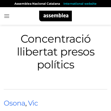
Skip
Assemblea Nacional Catalana
International website
to
content
Concentració
llibertat presos
polítics
Osona
,
Vic