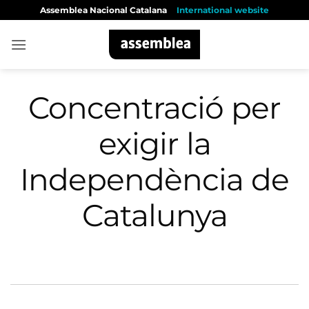
Skip
Assemblea Nacional Catalana
International website
to
content
Concentració per
exigir la
Independència de
Catalunya