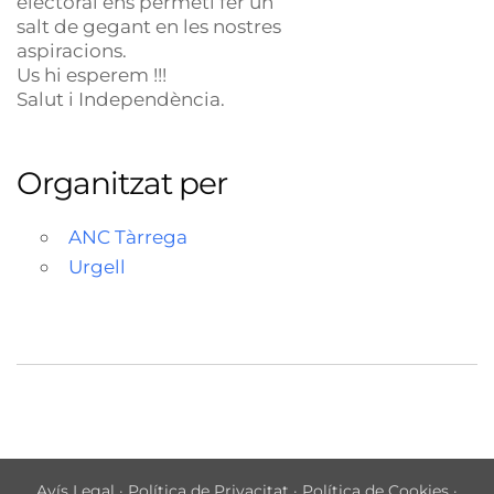
electoral ens permeti fer un
salt de gegant en les nostres
aspiracions.
Us hi esperem !!!
Salut i Independència.
Organitzat per
ANC Tàrrega
Urgell
Avís Legal
·
Política de Privacitat
·
Política de Cookies
·