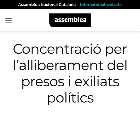
Skip
Assemblea Nacional Catalana
International website
to
content
Concentració per
l’alliberament del
presos i exiliats
polítics